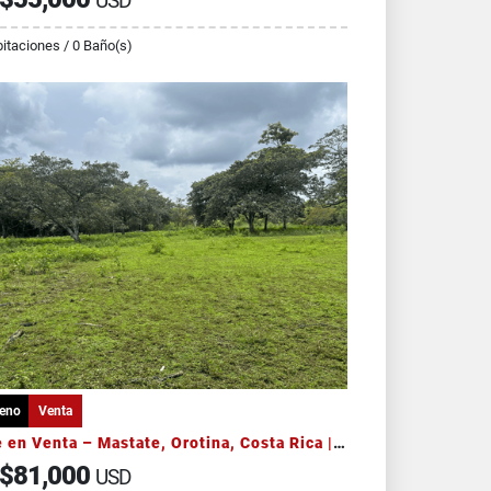
USD
itaciones / 0 Baño(s)
reno
Venta
Lote en Venta – Mastate, Orotina, Costa Rica | 5.376 m² ARKW
$81,000
USD