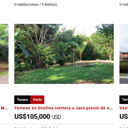
0 Habitaciones / 0 Baño(s)
0 Hab
Terreno
Venta
Ter
Lote con Quebrada y Bosque Natural en San Mateo | 2.506 m²
Terreno en Orotina carrtera a Jaco precio de oportunidad
US$105,000
US
USD