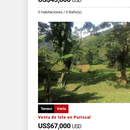
USD
0 Habitaciones / 0 Baño(s)
Terreno
Venta
Venta de lote en Puriscal
US$67,000
USD