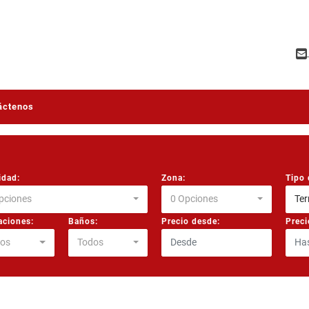
áctenos
idad:
Zona:
Tipo 
pciones
0 Opciones
Ter
aciones:
Baños:
Precio desde:
Preci
os
Todos