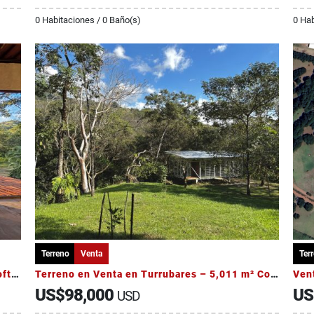
0 Habitaciones / 0 Baño(s)
0 Hab
Terreno
Venta
Ter
Venta de propiedad de 5,018 m² con Casa Loft en Residencial
Terreno en Venta en Turrubares – 5,011 m² Con río en la propiedad
Vent
US$98,000
US
USD