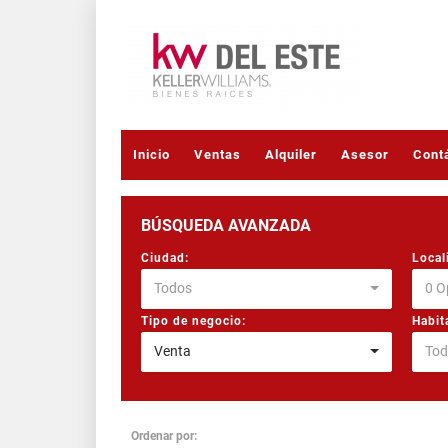
Inicio
Ventas
Alquiler
Asesor
Cont
BÚSQUEDA AVANZADA
Ciudad:
Local
Todos
0 O
Tipo de negocio:
Habit
Venta
Tod
Ordenar por: