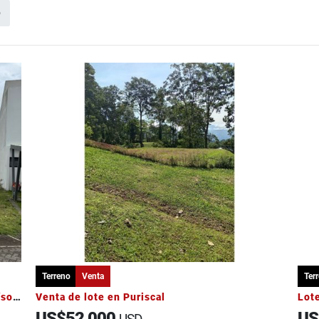
o
Terreno
Venta
Ter
Vendo Lote en Condominio Lankester. Paraíso de Cartago
Venta de lote en Puriscal
Lote
US$52,000
US