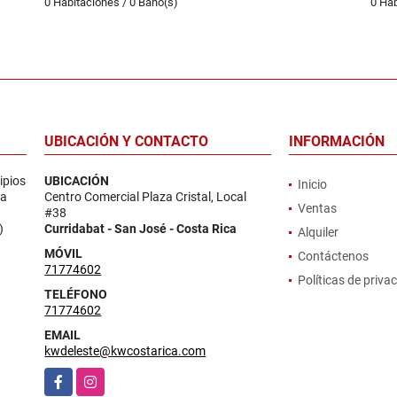
0 Habitaciones / 0 Baño(s)
0 Hab
UBICACIÓN Y CONTACTO
INFORMACIÓN
ipios
UBICACIÓN
Inicio
la
Centro Comercial Plaza Cristal, Local
Ventas
#38
)
Curridabat - San José - Costa Rica
Alquiler
MÓVIL
Contáctenos
71774602
Políticas de priva
TELÉFONO
71774602
EMAIL
kwdeleste@kwcostarica.com
Facebook
Instagram