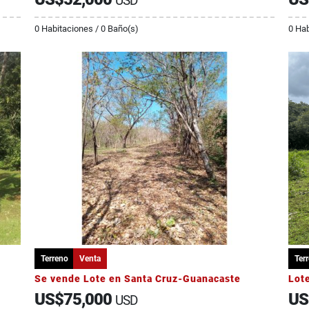
USD
0 Habitaciones / 0 Baño(s)
0 Hab
Terreno
Venta
Ter
Se vende Lote en Santa Cruz-Guanacaste
US$75,000
US
USD