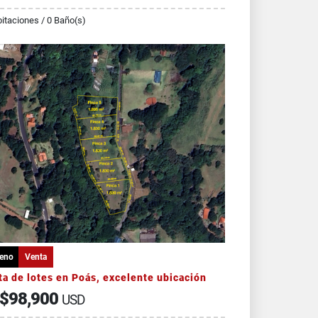
itaciones / 0 Baño(s)
reno
Venta
a de lotes en Poás, excelente ubicación
$98,900
USD