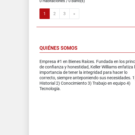
0 Habitaciones / 0 Baño(s)
Siguiente
1
2
3
»
QUIÉNES SOMOS
Empresa #1 en Bienes Raíces. Fundada en los princ
de confianza y honestidad, Keller Williams enfatiza 
importancia de tener la integridad para hacer lo
correcto, siempre anteponiendo sus necesidades. 1
Historial 2) Conocimiento 3) Trabajo en equipo 4)
Tecnología.