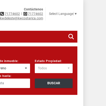
Contáctenos
|
Select Language
▼
71774602
71774602
kwdeleste@kwcostarica.com
de inmueble:
Estado Propiedad:
reno
Todos
o hasta:
BUSCAR