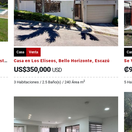
Casa
Venta
Ca
Alquiler Casa en Condominio Terrazas del Oeste, San Rafael Alajuela
Casa en Los Eliseos, Bello Horizonte, Escazú
US$350,000
₡9
USD
2
3 Habitaciones / 2.5 Baño(s) / 240 Área m
5 Ha