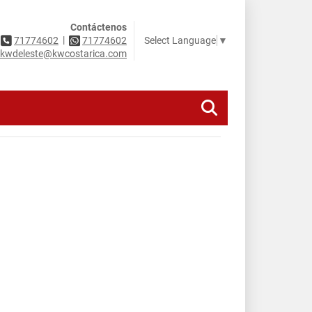
Contáctenos
|
Select Language
▼
71774602
71774602
kwdeleste@kwcostarica.com