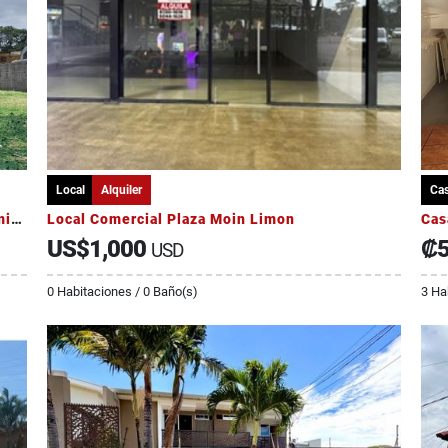
Local
Alquiler
Ca
Venta de terreno en San Miguel de Santo Domingo de Heredia
Local Comercial Plaza Moin Limon
US$1,000
₡5
USD
0 Habitaciones / 0 Baño(s)
3 Ha