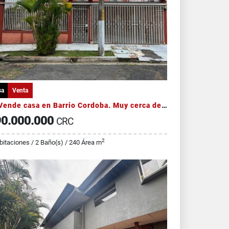
sa
Venta
Se Vende casa en Barrio Cordoba. Muy cerca de San José
0.000.000
CRC
2
bitaciones / 2 Baño(s) / 240 Área m