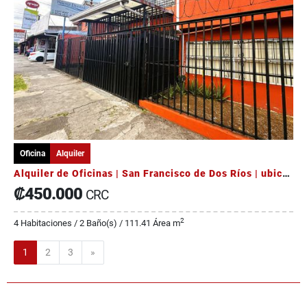
Oficina
Alquiler
Alquiler de Oficinas | San Francisco de Dos Ríos | ubicación principal
₡450.000
CRC
2
4 Habitaciones / 2 Baño(s) / 111.41 Área m
Siguiente
1
2
3
»