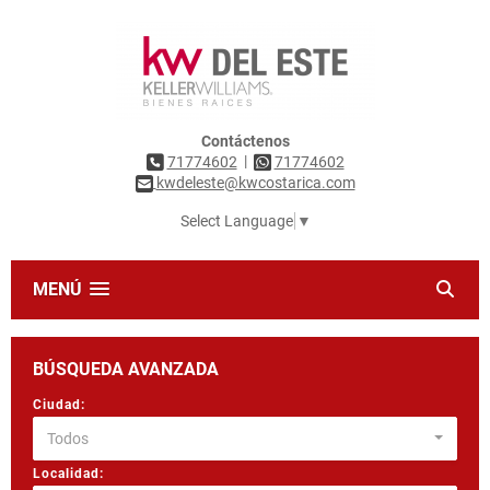
Contáctenos
|
71774602
71774602
kwdeleste@kwcostarica.com
Select Language
▼
MENÚ
BÚSQUEDA AVANZADA
Ciudad:
Todos
Localidad: