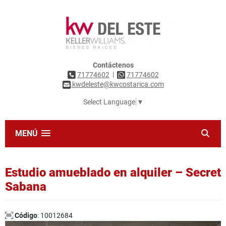
Contáctenos
|
71774602
71774602
kwdeleste@kwcostarica.com
Select Language
▼
MENÚ
Estudio amueblado en alquiler – Secret
Sabana
Código
: 10012684