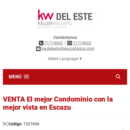
Contáctenos
|
71774602
71774602
kwdeleste@kwcostarica.com
Select Language
▼
MENÚ
VENTA El mejor Condominio con la
mejor vista en Escazu
Código
: 7327606