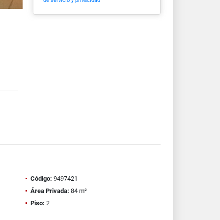
de servicio y privacidad
Código:
9497421
Área Privada:
84 m²
Piso:
2