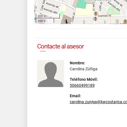
200 m
500 ft
Contacte al asesor
Nombre:
Carolina Zúñiga
Teléfono Móvil:
50660499189
Email:
carolina.zuniga@kwcostarica.c