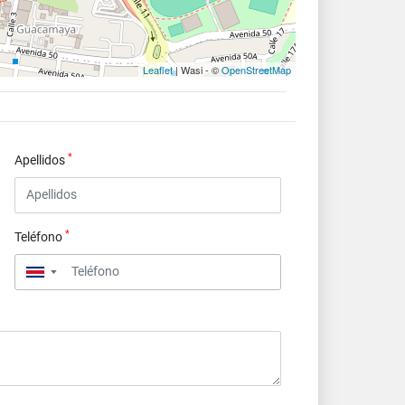
Leaflet
| Wasi - ©
OpenStreetMap
*
Apellidos
*
Teléfono
▼