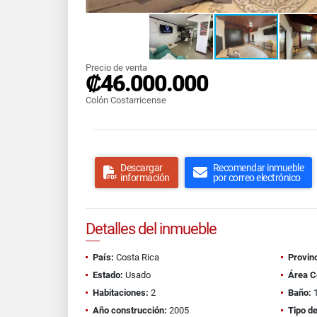
Precio de venta
₡46.000.000
Colón Costarricense
Descargar
Recomendar inmueble
información
por correo electrónico
Detalles del inmueble
País:
Costa Rica
Provinc
Estado:
Usado
Área C
Habitaciones:
2
Baño:
Año construcción:
2005
Tipo d