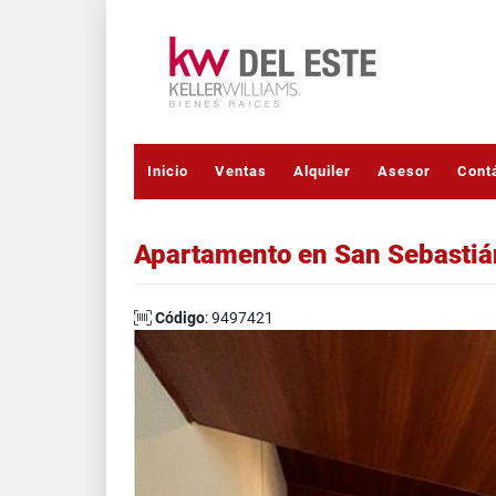
Inicio
Ventas
Alquiler
Asesor
Cont
Apartamento en San Sebastiá
Código
: 9497421