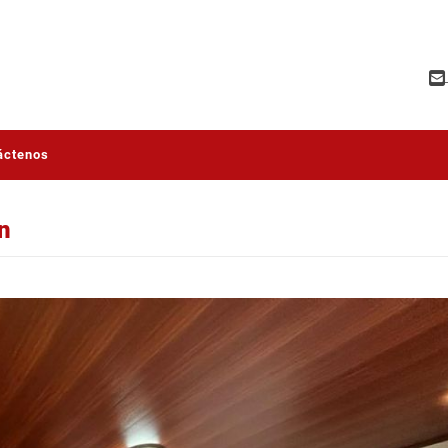
áctenos
n