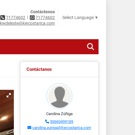
Contáctenos
|
Select Language
▼
71774602
71774602
kwdeleste@kwcostarica.com
Contáctanos
Carolina Zúñiga
50660499189
carolina.zuniga@kwcostarica.com