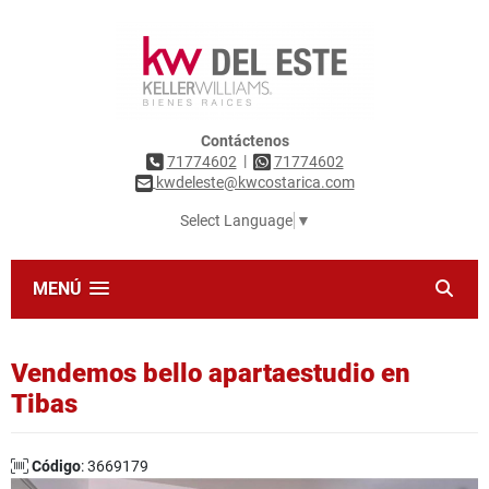
Contáctenos
|
71774602
71774602
kwdeleste@kwcostarica.com
Select Language
▼
MENÚ
Vendemos bello apartaestudio en
Tibas
Código
: 3669179