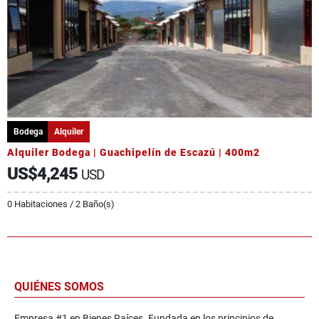
Bodega
Alquiler
Alquiler Bodega | Guachipelín de Escazú | 400m2
US$4,245
USD
0 Habitaciones / 2 Baño(s)
QUIÉNES SOMOS
Empresa #1 en Bienes Raíces. Fundada en los principios de