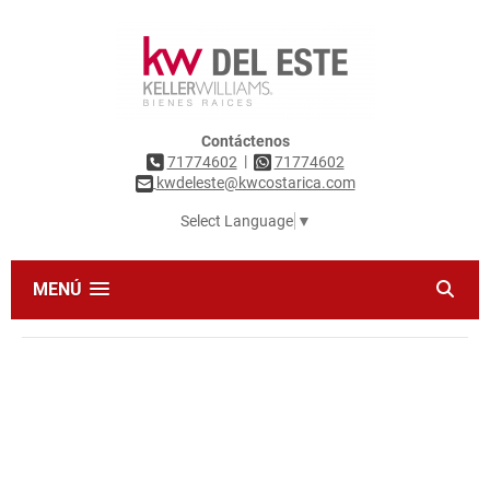
Contáctenos
|
71774602
71774602
kwdeleste@kwcostarica.com
Select Language
▼
MENÚ