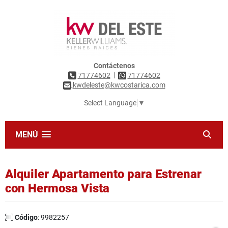
Contáctenos
|
71774602
71774602
kwdeleste@kwcostarica.com
Select Language
▼
MENÚ
Alquiler Apartamento para Estrenar
con Hermosa Vista
Código
: 9982257