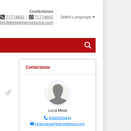
Contáctenos
|
Select Language
▼
71774602
71774602
kwdeleste@kwcostarica.com
Contáctanos
Lucia Meza
50685363444
lucia.meza@kwcostarica.com