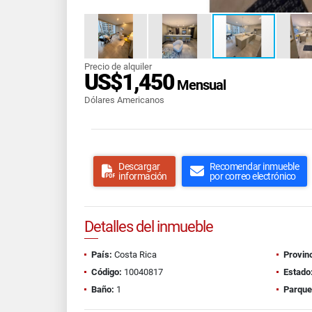
Precio de alquiler
US$1,450
Mensual
Dólares Americanos
Descargar
Recomendar inmueble
información
por correo electrónico
Detalles del inmueble
País:
Costa Rica
Provinc
Código:
10040817
Estado
Baño:
1
Parque