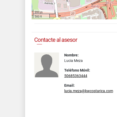
200 m
500 ft
Contacte al asesor
Nombre:
Lucia Meza
Teléfono Móvil:
50685363444
Email:
lucia.meza@kwcostarica.com