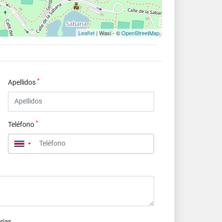
Leaflet
| Wasi - ©
OpenStreetMap
*
Apellidos
*
Teléfono
▼
arias