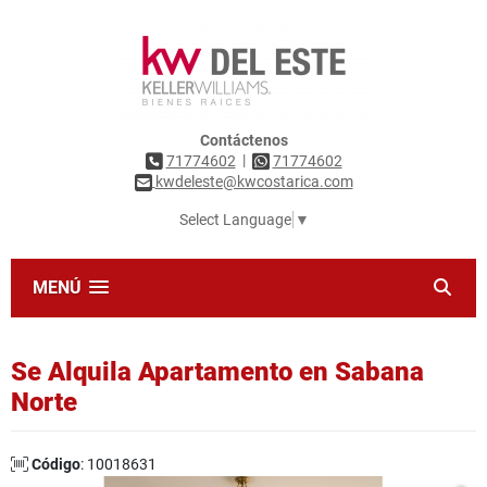
Contáctenos
|
71774602
71774602
kwdeleste@kwcostarica.com
Select Language
▼
MENÚ
Se Alquila Apartamento en Sabana
Norte
Código
: 10018631