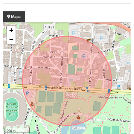
Mapa
+
−
200 m