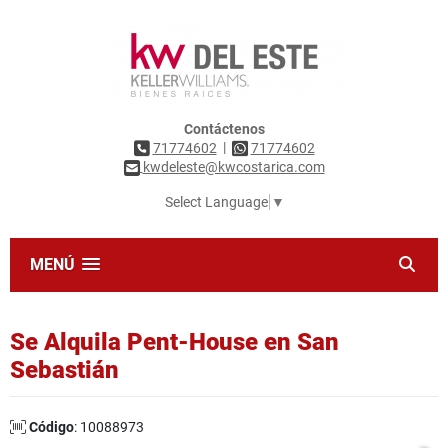
Contáctenos
|
71774602
71774602
kwdeleste@kwcostarica.com
Select Language
▼
MENÚ
Se Alquila Pent-House en San
Sebastián
Código
: 10088973