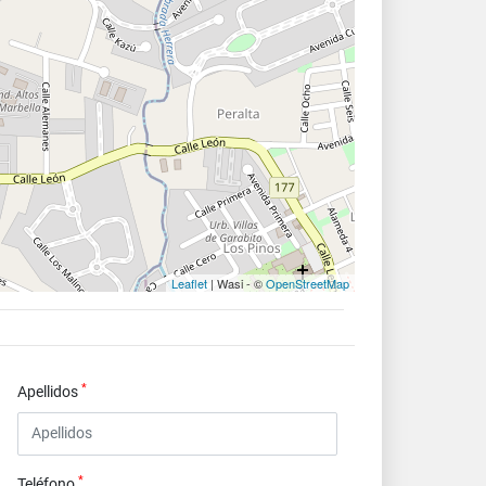
Leaflet
| Wasi - ©
OpenStreetMap
*
Apellidos
*
Teléfono