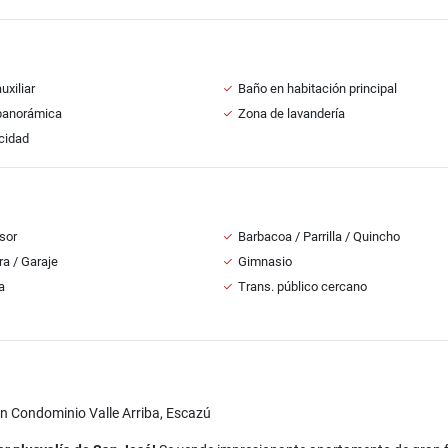
uxiliar
Baño en habitación principal
panorámica
Zona de lavandería
icidad
sor
Barbacoa / Parrilla / Quincho
a / Garaje
Gimnasio
a
Trans. público cercano
n Condominio Valle Arriba, Escazú