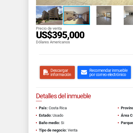
Precio de venta
US$395,000
Dólares Americanos
Descargar
Recomendar inmueble
información
por correo electrónico
Detalles del inmueble
País:
Costa Rica
Provinc
Estado:
Usado
Área C
Baño medio:
Si
Parque
Tipo de negocio:
Venta