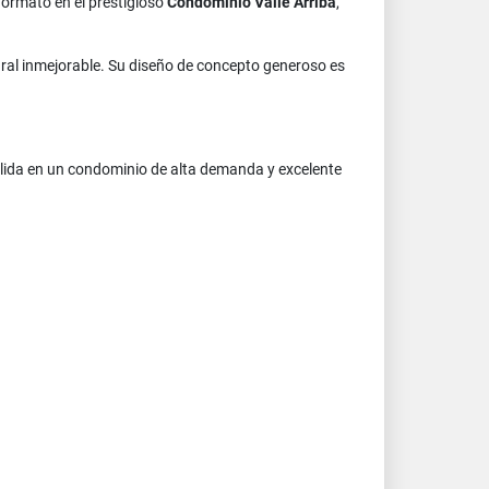
ormato en el prestigioso
Condominio Valle Arriba
,
ural inmejorable. Su diseño de concepto generoso es
sólida en un condominio de alta demanda y excelente