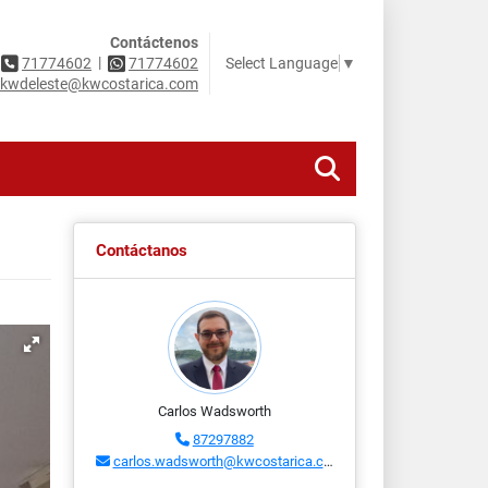
Contáctenos
|
Select Language
▼
71774602
71774602
kwdeleste@kwcostarica.com
Contáctanos
Carlos Wadsworth
87297882
carlos.wadsworth@kwcostarica.com