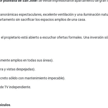
or plusvalía de San José!
Se vende impresionante apartamento de gran f
 panorámicas espectaculares, excelente ventilación y una iluminación nat
artamento sin sacrificar los espacios amplios de una casa.
y el propietario está abierto a escuchar ofertas formales. Una inversión 
mente amplios en todas sus áreas).
ra y vistas despejadas).
creto sólido con mantenimiento impecable).
de TV independiente.
hículos
.