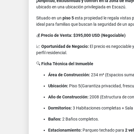
¡Amplitud, exclusividad y confort en la zona de may
ubicado en una ubicación privilegiada en Escazú.
Situado en un
piso 5
esta propiedad le regala vistas
ideal para familias que buscan la seguridad de un ap
💰
Precio de Venta: $395,000 USD (Negociable)
📈
Oportunidad de Negocio:
El precio es negociable 
perfil residencial.
🔍
Ficha Técnica del Inmueble
Área de Construcción:
234 m² (Espacios suma
Ubicación:
Piso 5(Garantiza privacidad, frescu
Año de Construcción:
2008 (Estructura de con
Dormitorios:
3 Habitaciones completas + Sala 
Baños:
2 Baños completos.
Estacionamiento:
Parqueo techado para
2 ve