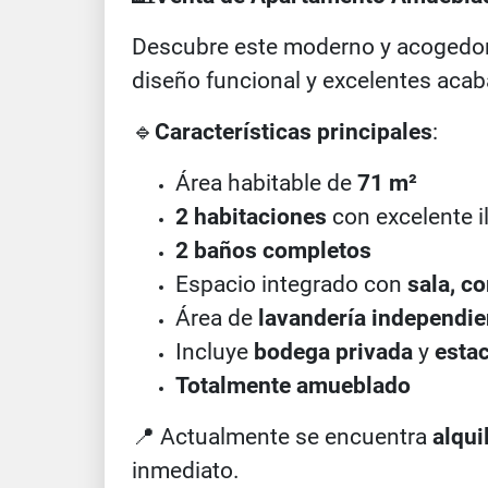
Descubre este moderno y acogedor
diseño funcional y excelentes acaba
🔹
Características principales
:
Área habitable de
71 m²
2 habitaciones
con excelente i
2 baños completos
Espacio integrado con
sala, c
Área de
lavandería independie
Incluye
bodega privada
y
esta
Totalmente amueblado
📍
Actualmente se encuentra
alqui
inmediato.