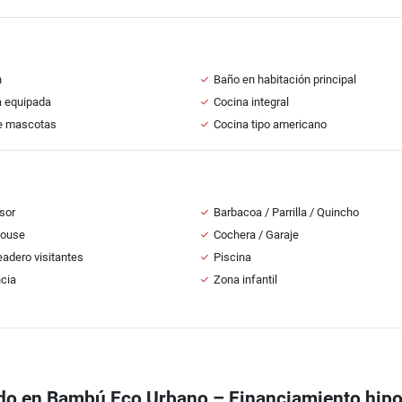
n
Baño en habitación principal
a equipada
Cocina integral
e mascotas
Cocina tipo americano
sor
Barbacoa / Parrilla / Quincho
House
Cochera / Garaje
adero visitantes
Piscina
ncia
Zona infantil
o en Bambú Eco Urbano – Financiamiento hipot