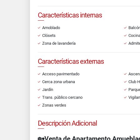
Características internas
Amoblado
Balcó
Clósets
Cocin
Zona de lavandería
Admit
Características externas
Acceso pavimentado
Ascen
Cerca zona urbana
Club 
Jardín
Parque
Trans. público cercano
Vigila
Zonas verdes
Descripción Adicional
🏡
Venta de Apartamento Amueblad