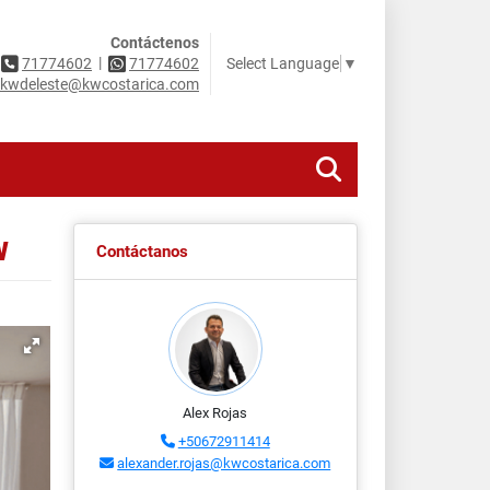
Contáctenos
|
Select Language
▼
71774602
71774602
kwdeleste@kwcostarica.com
W
Contáctanos
Alex Rojas
+50672911414
alexander.rojas@kwcostarica.com