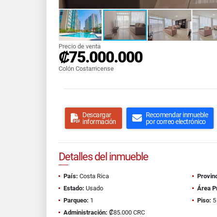
Precio de venta
₡75.000.000
Colón Costarricense
Descargar
Recomendar inmueble
información
por correo electrónico
Detalles del inmueble
País:
Costa Rica
Provinc
Estado:
Usado
Área P
Parqueo:
1
Piso:
5
Administración:
₡85.000 CRC