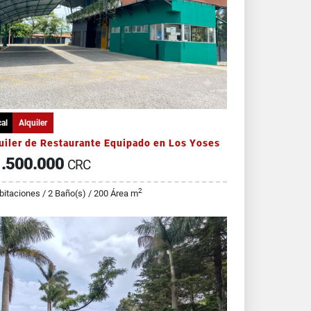
al
Alquiler
uiler de Restaurante Equipado en Los Yoses
.500.000
CRC
2
bitaciones / 2 Baño(s) / 200 Área m