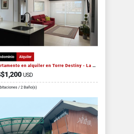
ndominio
Alquiler
Apartamento en alquiler en Torre Destiny - La Sabana
$1,200
USD
bitaciones / 2 Baño(s)