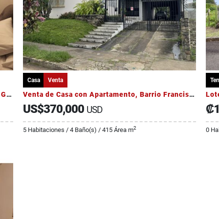
Casa
Venta
Ter
Alquiler casa de una sola planta en Lomas de Granadilla
Venta de Casa con Apartamento, Barrio Francisco Peralta, Catedral
Lot
US$370,000
₡1
USD
2
5 Habitaciones / 4 Baño(s) / 415 Área m
0 Ha