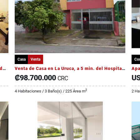
Casa
Venta
Co
Venta de casa en guachipelin en condominio de 6 casas
Venta de Casa en La Uruca, a 5 min. del Hospital México
₡98.700.000
US
CRC
2
4 Habitaciones / 3 Baño(s) / 225 Área m
2 Ha