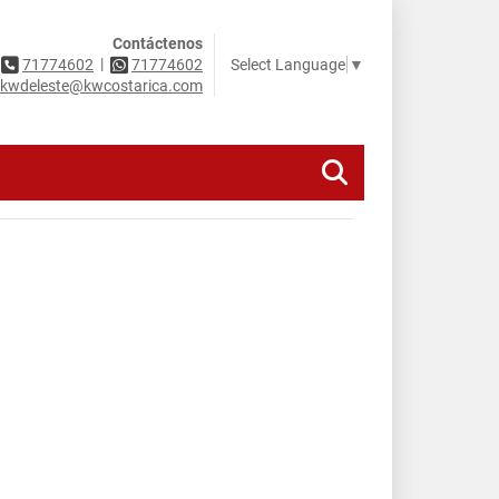
Contáctenos
|
Select Language
▼
71774602
71774602
kwdeleste@kwcostarica.com