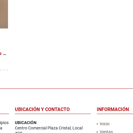
Venta de casa en Moravia, San Vicente (Barrio Los Robles)
UBICACIÓN Y CONTACTO
INFORMACIÓN
ipios
UBICACIÓN
Inicio
la
Centro Comercial Plaza Cristal, Local
Ventas