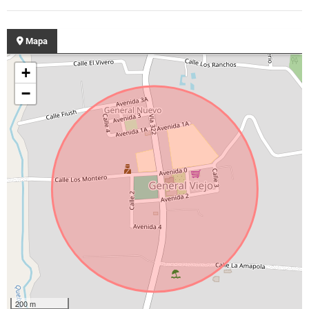
Mapa
+
−
200 m