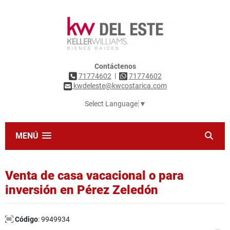
Contáctenos
|
71774602
71774602
kwdeleste@kwcostarica.com
Select Language
▼
MENÚ
Venta de casa vacacional o para
inversión en Pérez Zeledón
Código
: 9949934