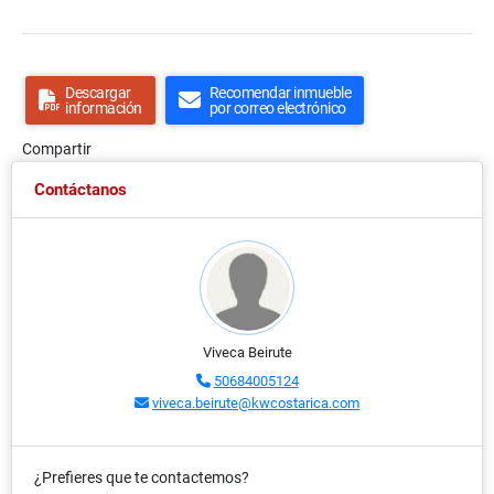
Descargar
Recomendar inmueble
información
por correo electrónico
Compartir
Contáctanos
Viveca Beirute
50684005124
viveca.beirute@kwcostarica.com
¿Prefieres que te contactemos?