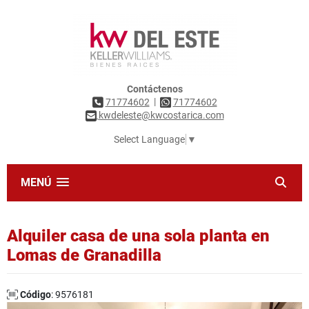
Contáctenos
|
71774602
71774602
kwdeleste@kwcostarica.com
Select Language
▼
MENÚ
Alquiler casa de una sola planta en
Lomas de Granadilla
Código
: 9576181