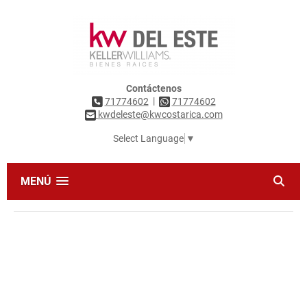
Contáctenos
|
71774602
71774602
kwdeleste@kwcostarica.com
Select Language
▼
MENÚ