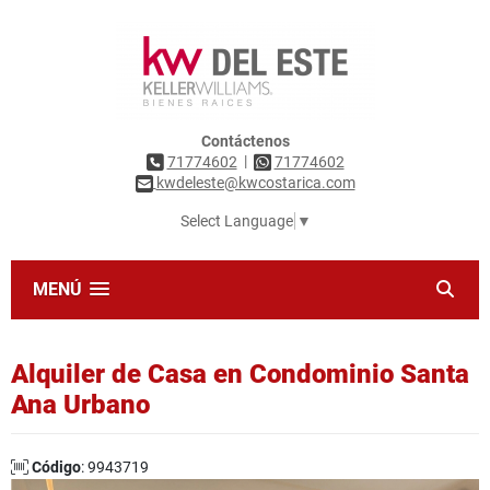
Contáctenos
|
71774602
71774602
kwdeleste@kwcostarica.com
Select Language
▼
MENÚ
Alquiler de Casa en Condominio Santa
Ana Urbano
Código
: 9943719