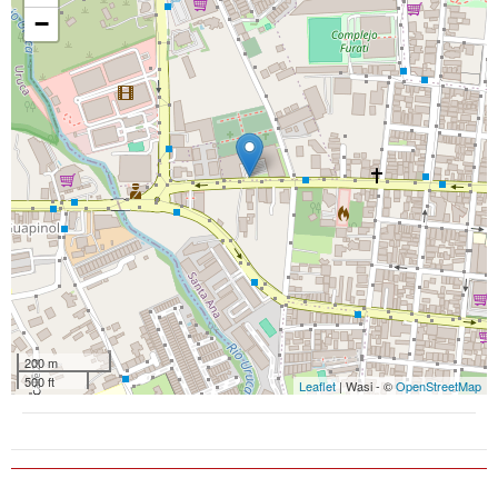
−
200 m
500 ft
Leaflet
| Wasi - ©
OpenStreetMap