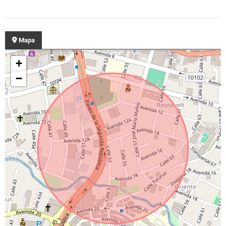
Mapa
+
−