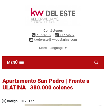
Contáctenos
|
71774602
71774602
kwdeleste@kwcostarica.com
Select Language
▼
MENÚ
Apartamento San Pedro | Frente a
ULATINA | 380.000 colones
Código
: 10120177