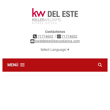
Contáctenos
|
71774602
71774602
kwdeleste@kwcostarica.com
Select Language
▼
MENÚ