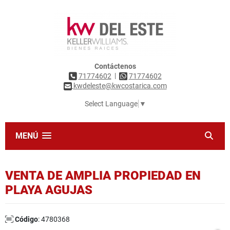
Contáctenos
|
71774602
71774602
kwdeleste@kwcostarica.com
Select Language
▼
MENÚ
VENTA DE AMPLIA PROPIEDAD EN
PLAYA AGUJAS
Código
: 4780368