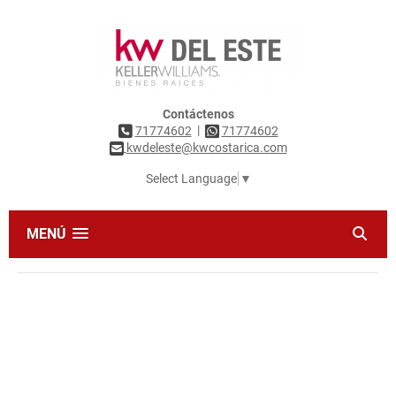
Contáctenos
|
71774602
71774602
kwdeleste@kwcostarica.com
Select Language
▼
MENÚ