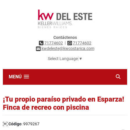
Contáctenos
|
71774602
71774602
kwdeleste@kwcostarica.com
Select Language
▼
MENÚ
¡Tu propio paraíso privado en Esparza!
Finca de recreo con piscina
Código
: 9979267