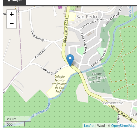
+
−
200 m
500 ft
Leaflet
| Wasi - ©
OpenStreetMap