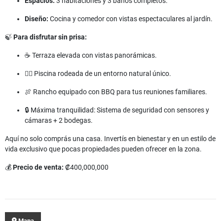
Espacios:
3 habitaciones y 3 baños completos.
Diseño:
Cocina y comedor con vistas espectaculares al jardín.
🍃
Para disfrutar sin prisa:
☕ Terraza elevada con vistas panorámicas.
🏊‍♂️ Piscina rodeada de un entorno natural único.
🍖 Rancho equipado con BBQ para tus reuniones familiares.
🔒 Máxima tranquilidad: Sistema de seguridad con sensores y
cámaras + 2 bodegas.
Aquí no solo comprás una casa. Invertís en bienestar y en un estilo de
vida exclusivo que pocas propiedades pueden ofrecer en la zona.
💰
Precio de venta:
₡400,000,000
Mapa