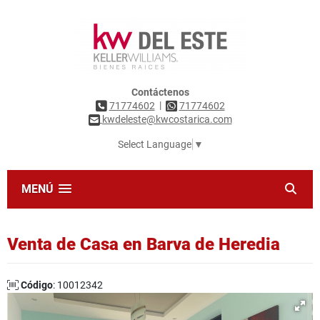
Contáctenos
|
71774602
71774602
kwdeleste@kwcostarica.com
Select Language
▼
MENÚ
Venta de Casa en Barva de Heredia
Código
: 10012342