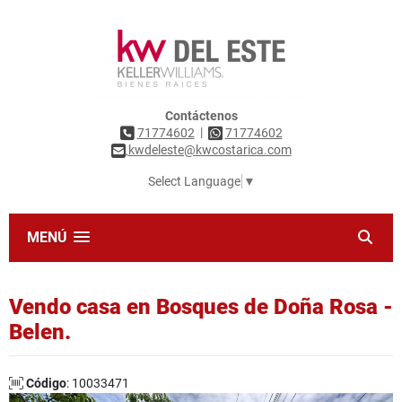
Contáctenos
|
71774602
71774602
kwdeleste@kwcostarica.com
Select Language
▼
MENÚ
Vendo casa en Bosques de Doña Rosa -
Belen.
Código
: 10033471