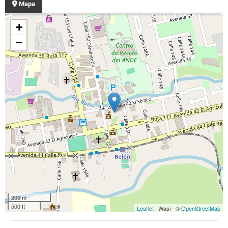
Mapa
+
−
200 m
500 ft
Leaflet
| Wasi - ©
OpenStreetMap