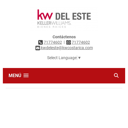
Contáctenos
|
71774602
71774602
kwdeleste@kwcostarica.com
Select Language
▼
MENÚ