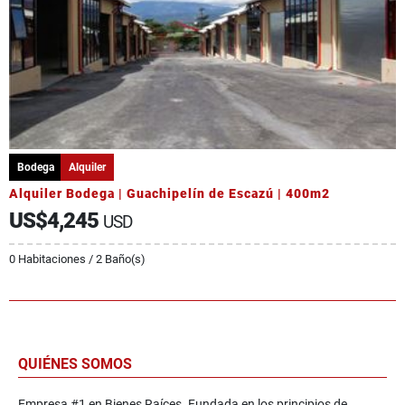
Bodega
Alquiler
Alquiler Bodega | Guachipelín de Escazú | 400m2
US$4,245
USD
0 Habitaciones / 2 Baño(s)
QUIÉNES SOMOS
Empresa #1 en Bienes Raíces. Fundada en los principios de