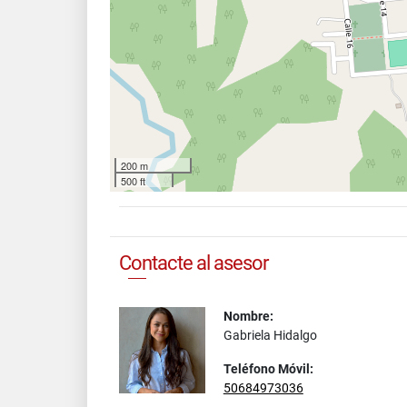
200 m
500 ft
Contacte al asesor
Nombre:
Gabriela Hidalgo
Teléfono Móvil:
50684973036