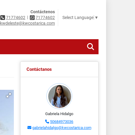
Contáctenos
|
Select Language
▼
71774602
71774602
kwdeleste@kwcostarica.com
Contáctanos
Gabriela Hidalgo
50684973036
gabrielahidalgo@kwcostarica.com