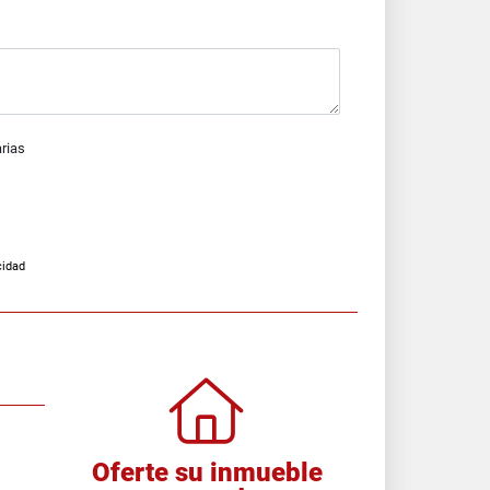
arias
cidad
Oferte su inmueble