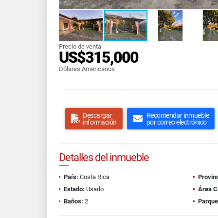
Precio de venta
US$315,000
Dólares Americanos
Descargar
Recomendar inmueble
información
por correo electrónico
Detalles del inmueble
País:
Costa Rica
Provinc
Estado:
Usado
Área C
Baños:
2
Parque