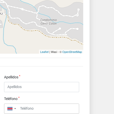
Leaflet
| Wasi - ©
OpenStreetMap
*
Apellidos
*
Teléfono
▼