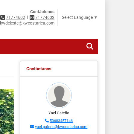
Contáctenos
|
Select Language
▼
71774602
71774602
kwdeleste@kwcostarica.com
Contáctanos
Yael Gateño
50683457146
yael.gateno@kwcostarica.com