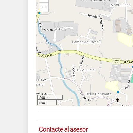
−
200 m
500 ft
Contacte al asesor