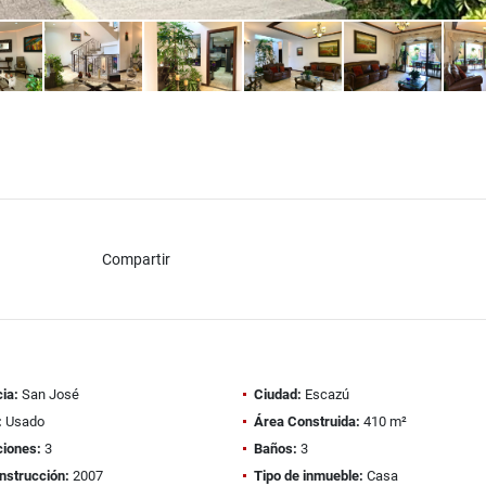
Compartir
ia:
San José
Ciudad:
Escazú
:
Usado
Área Construida:
410 m²
ciones:
3
Baños:
3
nstrucción:
2007
Tipo de inmueble:
Casa