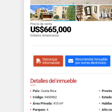
Precio de venta
US$665,000
Dólares Americanos
Descargar
Recomendar inmueble
información
por correo electrónico
Detalles del inmueble
País:
Costa Rica
Provinc
Código:
9450962
Estado
Área Privada:
410 m²
Habita
Parqueo:
4
Año co