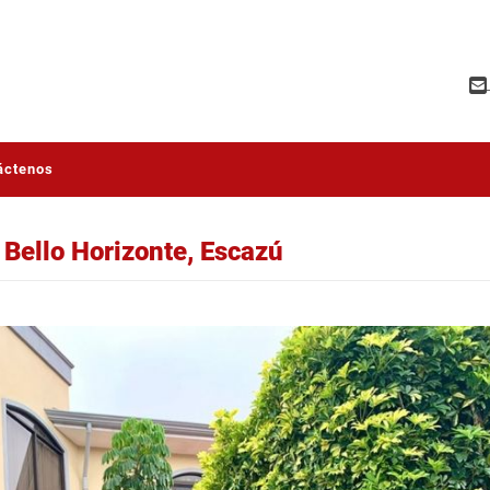
áctenos
 Bello Horizonte, Escazú