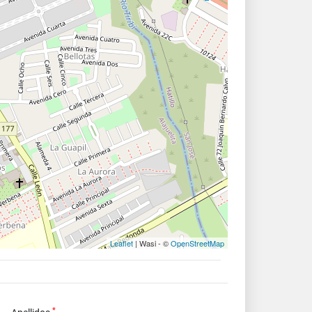
Leaflet
| Wasi - ©
OpenStreetMap
*