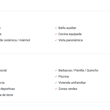
n
Baño auxiliar
s
Cocina equipada
de cerámica / mármol
Vista panorámica
ocial
Barbacoa / Parrilla / Quincho
Piscina
ncia
Vivienda unifamiliar
deportivas
Zonas verdes
 de tenis