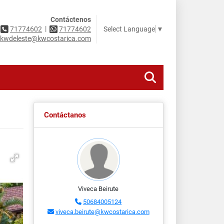
Contáctenos
|
Select Language
▼
71774602
71774602
kwdeleste@kwcostarica.com
Contáctanos
Viveca Beirute
50684005124
viveca.beirute@kwcostarica.com