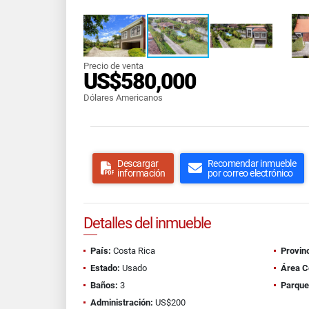
Precio de venta
US$580,000
Dólares Americanos
Descargar
Recomendar inmueble
información
por correo electrónico
Detalles del inmueble
País:
Costa Rica
Provinc
Estado:
Usado
Área C
Baños:
3
Parque
Administración:
US$200