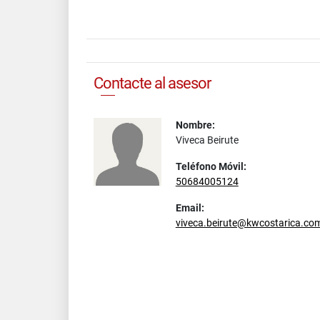
Contacte al asesor
Nombre:
Viveca Beirute
Teléfono Móvil:
50684005124
Email:
viveca.beirute@kwcostarica.co