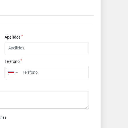
*
Apellidos
*
Teléfono
▼
arias