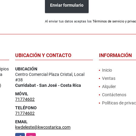
Enviar formulario
Al enviar tus datos aceptas los
Términos de servicio y priva
UBICACIÓN Y CONTACTO
INFORMACIÓN
ipios
UBICACIÓN
Inicio
la
Centro Comercial Plaza Cristal, Local
Ventas
#38
)
Curridabat - San José - Costa Rica
Alquiler
MÓVIL
Contáctenos
71774602
Políticas de priva
TELÉFONO
71774602
EMAIL
kwdeleste@kwcostarica.com
Facebook
Instagram