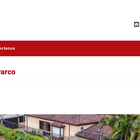
áctenos
yarco