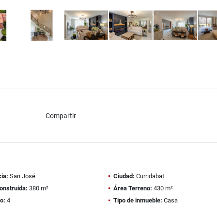
Compartir
ia:
San José
Ciudad:
Curridabat
onstruida:
380 m²
Área Terreno:
430 m²
o:
4
Tipo de inmueble:
Casa