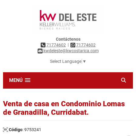
Contáctenos
|
71774602
71774602
kwdeleste@kwcostarica.com
Select Language
▼
MENÚ
Venta de casa en Condominio Lomas
de Granadilla, Curridabat.
Código
: 9753241