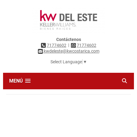
Contáctenos
|
71774602
71774602
kwdeleste@kwcostarica.com
Select Language
▼
MENÚ