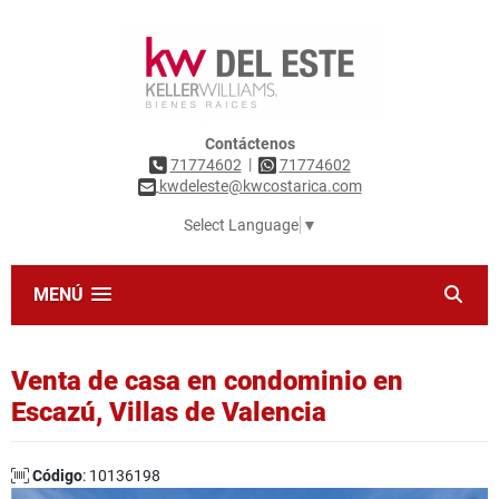
Contáctenos
|
71774602
71774602
kwdeleste@kwcostarica.com
Select Language
▼
MENÚ
Venta de casa en condominio en
Escazú, Villas de Valencia
Código
: 10136198