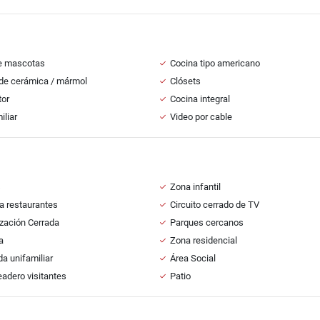
e mascotas
Cocina tipo americano
de cerámica / mármol
Clósets
tor
Cocina integral
iliar
Video por cable
s
Zona infantil
a restaurantes
Circuito cerrado de TV
zación Cerrada
Parques cercanos
a
Zona residencial
da unifamiliar
Área Social
adero visitantes
Patio