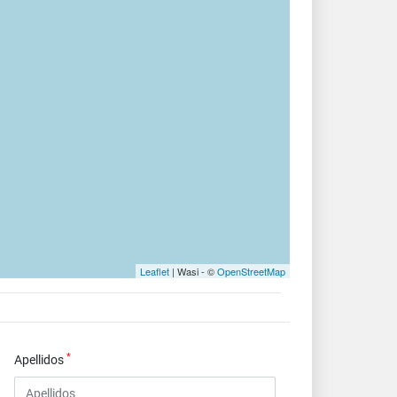
Leaflet
| Wasi - ©
OpenStreetMap
*
Apellidos