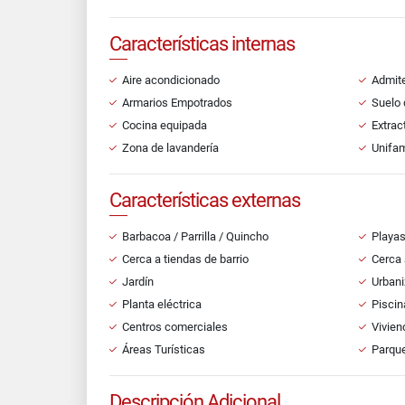
Características internas
Aire acondicionado
Admit
Armarios Empotrados
Suelo 
Cocina equipada
Extrac
Zona de lavandería
Unifam
Características externas
Barbacoa / Parrilla / Quincho
Playa
Cerca a tiendas de barrio
Cerca 
Jardín
Urbani
Planta eléctrica
Piscin
Centros comerciales
Vivien
Áreas Turísticas
Parque
Descripción Adicional