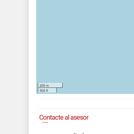
200 m
500 ft
Contacte al asesor