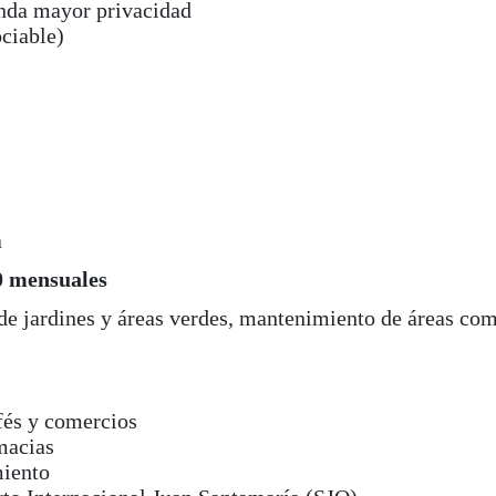
inda mayor privacidad
ciable)
a
0 mensuales
de jardines y áreas verdes, mantenimiento de áreas com
afés y comercios
macias
miento