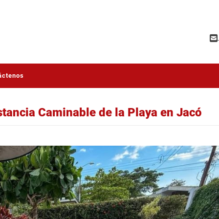
áctenos
istancia Caminable de la Playa en Jacó