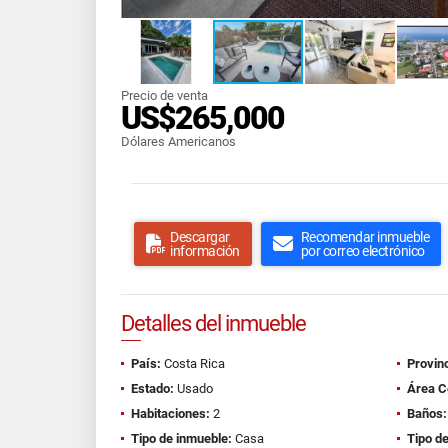
Precio de venta
US$265,000
Dólares Americanos
Descargar
Recomendar inmueble
información
por correo electrónico
Detalles del inmueble
País:
Costa Rica
Provinc
Estado:
Usado
Área C
Habitaciones:
2
Baños:
Tipo de inmueble:
Casa
Tipo de