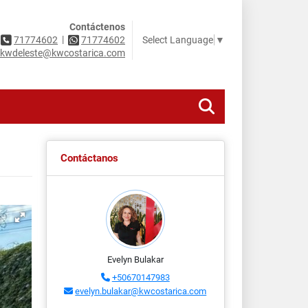
Contáctenos
|
Select Language
▼
71774602
71774602
kwdeleste@kwcostarica.com
Contáctanos
Evelyn Bulakar
+50670147983
evelyn.bulakar@kwcostarica.com