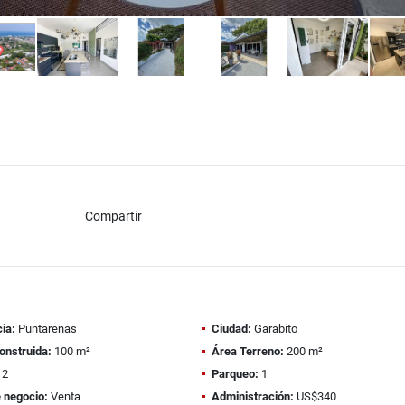
Compartir
ia:
Puntarenas
Ciudad:
Garabito
onstruida:
100 m²
Área Terreno:
200 m²
2
Parqueo:
1
 negocio:
Venta
Administración:
US$340