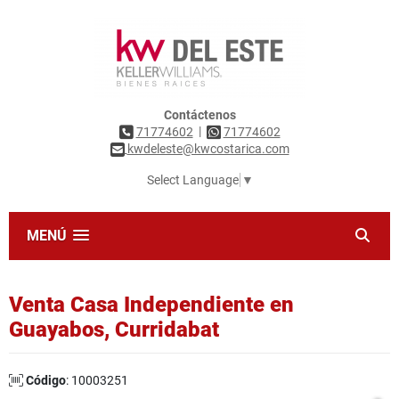
Contáctenos
|
71774602
71774602
kwdeleste@kwcostarica.com
Select Language
▼
MENÚ
Venta Casa Independiente en
Guayabos, Curridabat
Código
: 10003251