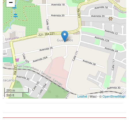
−
200 m
500 ft
Leaflet
| Wasi - ©
OpenStreetMap