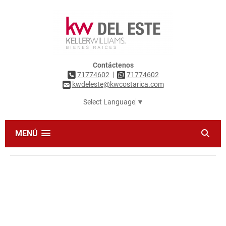
Contáctenos
|
71774602
71774602
kwdeleste@kwcostarica.com
Select Language
▼
MENÚ