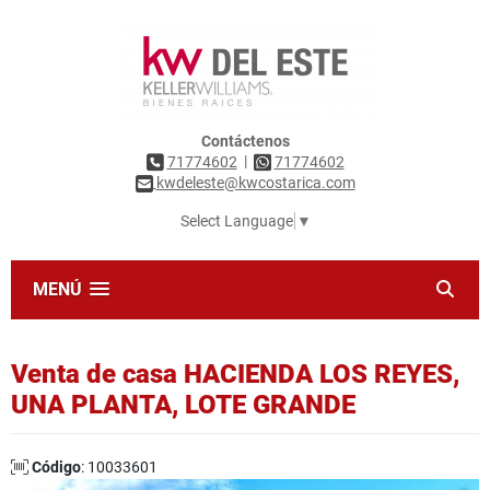
Contáctenos
|
71774602
71774602
kwdeleste@kwcostarica.com
Select Language
▼
MENÚ
Venta de casa HACIENDA LOS REYES,
UNA PLANTA, LOTE GRANDE
Código
: 10033601