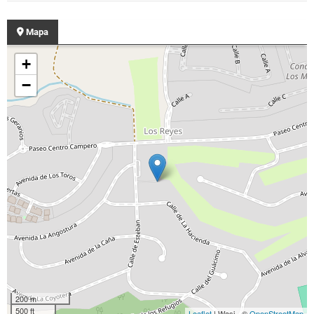
Mapa
+
−
200 m
500 ft
Leaflet
| Wasi - ©
OpenStreetMap