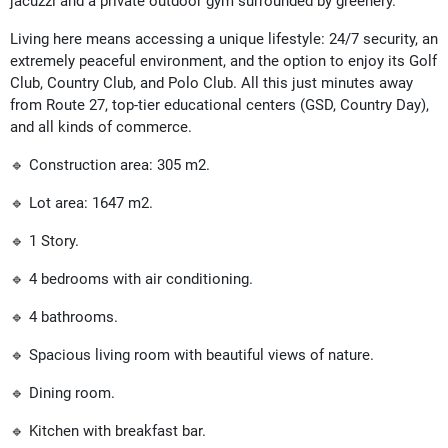
jacuzzi and a private outdoor gym surrounded by greenery.
Living here means accessing a unique lifestyle: 24/7 security, an
extremely peaceful environment, and the option to enjoy its Golf
Club, Country Club, and Polo Club. All this just minutes away
from Route 27, top-tier educational centers (GSD, Country Day),
and all kinds of commerce.
🔹 Construction area: 305 m2.
🔹 Lot area: 1647 m2.
🔹 1 Story.
🔹 4 bedrooms with air conditioning.
🔹 4 bathrooms.
🔹 Spacious living room with beautiful views of nature.
🔹 Dining room.
🔹 Kitchen with breakfast bar.