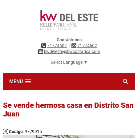
Contáctenos
|
71774602
71774602
kwdeleste@kwcostarica.com
Select Language
▼
MENÚ
Se vende hermosa casa en Distrito San
Juan
Código
: 9779915