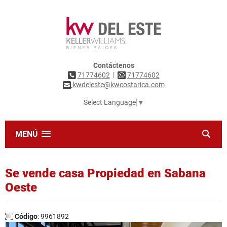
Contáctenos
|
71774602
71774602
kwdeleste@kwcostarica.com
Select Language
▼
MENÚ
Se vende casa Propiedad en Sabana
Oeste
Código
: 9961892