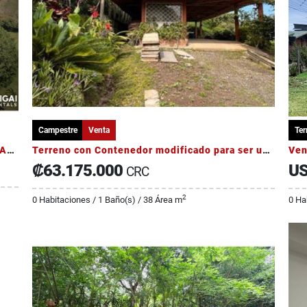
Campestre
Venta
Ter
Casa de Lujo Amueblada con 4 Dormitorios y Amplio Jardín
Terreno con Contenedor modificado para ser usado como una Vivienda
₡63.175.000
US
CRC
2
0 Habitaciones / 1 Baño(s) / 38 Área m
0 Ha