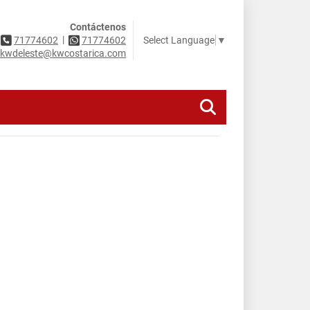
Contáctenos
|
Select Language
▼
71774602
71774602
kwdeleste@kwcostarica.com