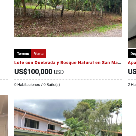
Terreno
Venta
De
Lote con Quebrada y Bosque Natural en San Mateo | 2.506 m²
US$100,000
US
USD
0 Habitaciones / 0 Baño(s)
2 Ha