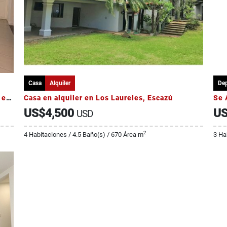
Casa
Alquiler
De
Venta de Amplia Casa - Condominio Catalano exclusivo 5 casas
Casa en alquiler en Los Laureles, Escazú
Se 
US$4,500
US
USD
2
4 Habitaciones / 4.5 Baño(s) / 670 Área m
3 Ha