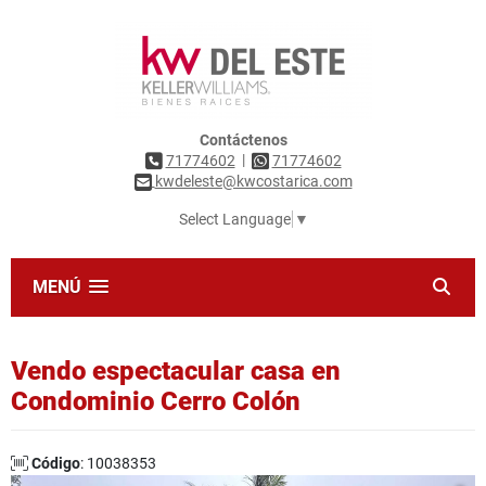
Contáctenos
|
71774602
71774602
kwdeleste@kwcostarica.com
Select Language
▼
MENÚ
Vendo espectacular casa en
Condominio Cerro Colón
Código
: 10038353