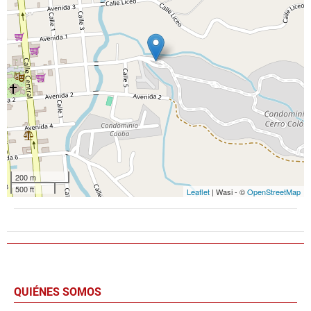
200 m
500 ft
Leaflet
| Wasi - ©
OpenStreetMap
QUIÉNES SOMOS