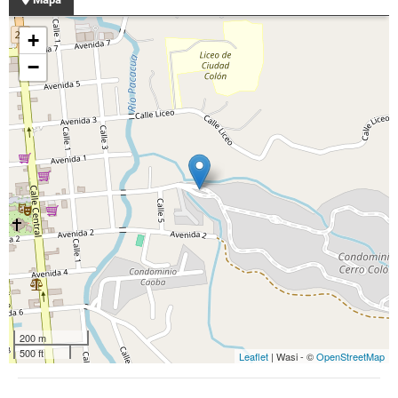
+
−
200 m
500 ft
Leaflet
| Wasi - ©
OpenStreetMap