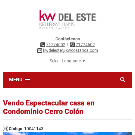
Contáctenos
|
71774602
71774602
kwdeleste@kwcostarica.com
Select Language
▼
MENÚ
Vendo Espectacular casa en
Condominio Cerro Colón
Código
: 10041143