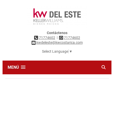
Contáctenos
|
71774602
71774602
kwdeleste@kwcostarica.com
Select Language
▼
MENÚ