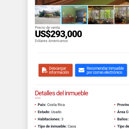
Precio de venta
US$293,000
Dólares Americanos
Descargar
Recomendar inmueble
información
por correo electrónico
Detalles del inmueble
País:
Costa Rica
Provinc
Estado:
Usado
Área C
Habitaciones:
3
Baños:
Tipo de inmueble:
Casa
Tipo de