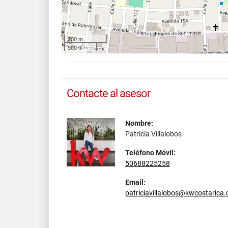
200 m
500 ft
Contacte al asesor
Nombre:
Patricia Villalobos
Teléfono Móvil:
50688225258
Email:
patriciavillalobos@kwcostarica