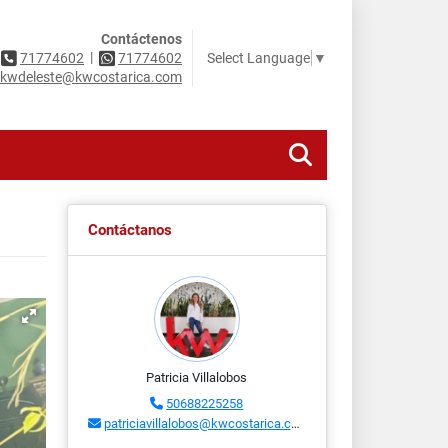
Contáctenos
|
Select Language
▼
71774602
71774602
kwdeleste@kwcostarica.com
Contáctanos
Patricia Villalobos
50688225258
patriciavillalobos@kwcostarica.com