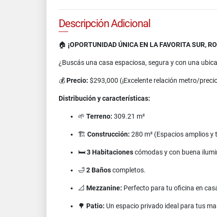
Descripción Adicional
🏠
¡OPORTUNIDAD ÚNICA EN LA FAVORITA SUR, 
¿Buscás una casa espaciosa, segura y con una ubicació
💰
Precio:
$293,000 (¡Excelente relación metro/precio
Distribución y características:
🌱
Terreno:
309.21 m²
🏗️
Construcción:
280 m² (Espacios amplios y t
🛏️
3 Habitaciones
cómodas y con buena ilumin
🛁
2 Baños
completos.
📐
Mezzanine:
Perfecto para tu oficina en casa
🌳
Patio:
Un espacio privado ideal para tus ma