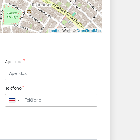
Leaflet
| Wasi - ©
OpenStreetMap
*
Apellidos
*
Teléfono
▼