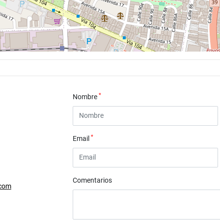
*
Nombre
*
Email
Comentarios
.com