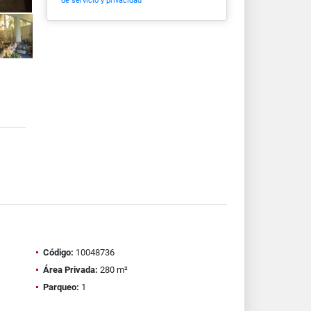
de servicio y privacidad
Código:
10048736
Área Privada:
280 m²
Parqueo:
1