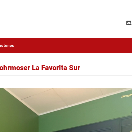
áctenos
ohrmoser La Favorita Sur