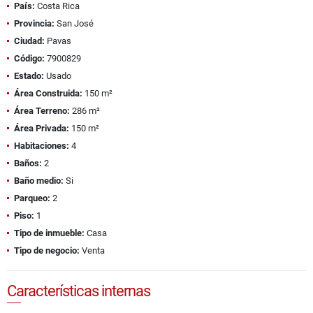
País:
Costa Rica
Provincia:
San José
Ciudad:
Pavas
Código:
7900829
Estado:
Usado
Área Construida:
150 m²
Área Terreno:
286 m²
Área Privada:
150 m²
Habitaciones:
4
Baños:
2
Baño medio:
Si
Parqueo:
2
Piso:
1
Tipo de inmueble:
Casa
Tipo de negocio:
Venta
Características internas