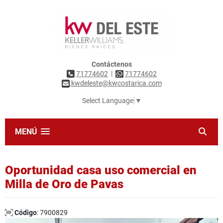
Contáctenos
|
71774602
71774602
kwdeleste@kwcostarica.com
Select Language
▼
MENÚ
Oportunidad casa uso comercial en
Milla de Oro de Pavas
Código
: 7900829