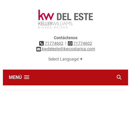
Contáctenos
|
71774602
71774602
kwdeleste@kwcostarica.com
Select Language
▼
MENÚ