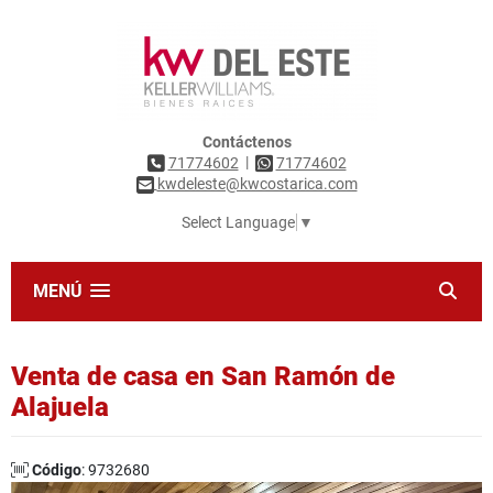
Contáctenos
|
71774602
71774602
kwdeleste@kwcostarica.com
Select Language
▼
MENÚ
Venta de casa en San Ramón de
Alajuela
Código
: 9732680