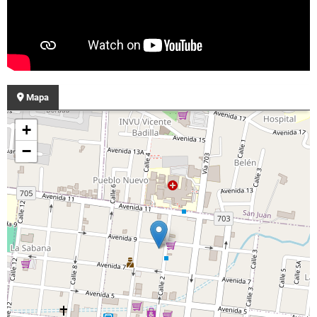
Mapa
+
−