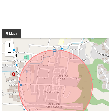
Mapa
+
−