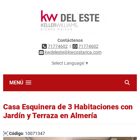
Contáctenos
|
71774602
71774602
kwdeleste@kwcostarica.com
Select Language
▼
MENÚ
Casa Esquinera de 3 Habitaciones con
Jardín y Terraza en Almería
Código
: 10071347