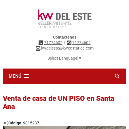
Contáctenos
|
71774602
71774602
kwdeleste@kwcostarica.com
Select Language
▼
MENÚ
Venta de casa de UN PISO en Santa
Ana
Código
: 9015237