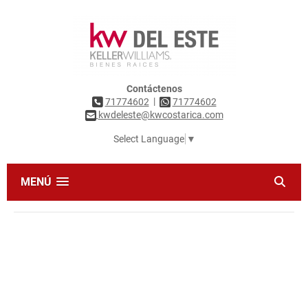
Contáctenos
|
71774602
71774602
kwdeleste@kwcostarica.com
Select Language
▼
MENÚ